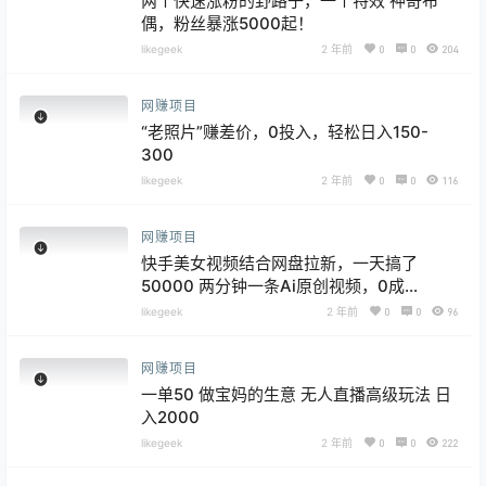
两个快速涨粉的野路子，一个特效 神奇布
偶，粉丝暴涨5000起！
likegeek
2 年前
0
0
204
网赚项目
“老照片”赚差价，0投入，轻松日入150-
300
likegeek
2 年前
0
0
116
网赚项目
快手美女视频结合网盘拉新，一天搞了
50000 两分钟一条Ai原创视频，0成…
likegeek
2 年前
0
0
96
网赚项目
一单50 做宝妈的生意 无人直播高级玩法 日
入2000
likegeek
2 年前
0
0
222