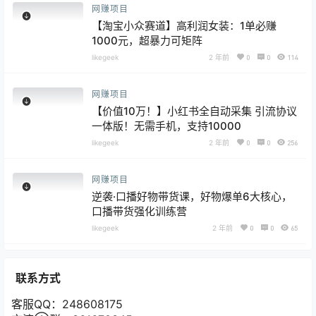
网赚项目
【淘宝小众赛道】高利润女装：1单必赚
1000元，超暴力可矩阵
likegeek
2 年前
0
0
114
网赚项目
【价值10万！】小红书全自动采集 引流协议
一体版！无需手机，支持10000
likegeek
2 年前
0
0
256
网赚项目
逆袭·口播好物带货课，好物爆单6大核心，
口播带货强化训练营
likegeek
2 年前
0
0
65
联系方式
客服QQ：
248608175